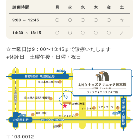
診療時間
月
火
水
木
金
土
〇
〇
〇
〇
〇
☆
9:00 ～ 12:45
〇
〇
〇
〇
〇
／
14:30 ～ 18:15
☆土曜日は9：00〜13:45まで診療いたします
※休診日：土曜午後・日曜・祝日
〒103-0012