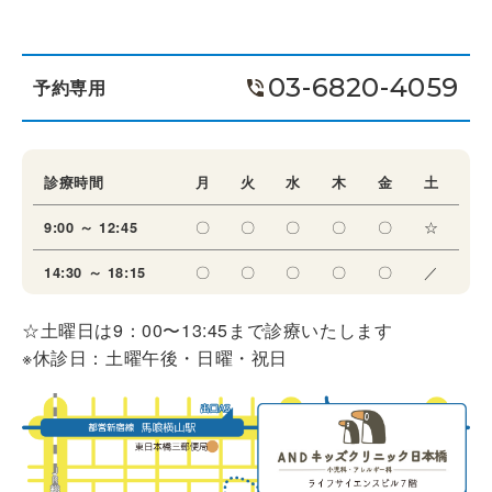
03-6820-4059
予約専用
診療時間
月
火
水
木
金
土
〇
〇
〇
〇
〇
☆
9:00 ～ 12:45
〇
〇
〇
〇
〇
／
14:30 ～ 18:15
☆土曜日は9：00〜13:45まで診療いたします
※休診日：土曜午後・日曜・祝日