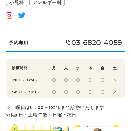
小児科
アレルギー科
03-6820-4059
予約専用
診療時間
月
火
水
木
金
土
〇
〇
〇
〇
〇
☆
9:00 ～ 12:45
〇
〇
〇
〇
〇
／
14:30 ～ 18:15
☆土曜日は9：00〜13:45まで診療いたします
※休診日：土曜午後・日曜・祝日