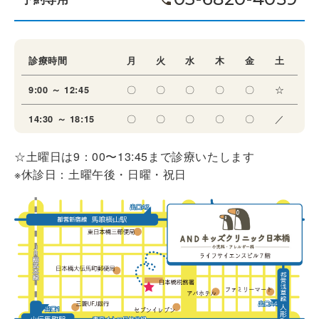
診療時間
月
火
水
木
金
土
〇
〇
〇
〇
〇
☆
9:00 ～ 12:45
〇
〇
〇
〇
〇
／
14:30 ～ 18:15
☆土曜日は9：00〜13:45まで診療いたします
※休診日：土曜午後・日曜・祝日