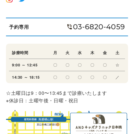
03-6820-4059
予約専用
診療時間
月
火
水
木
金
土
〇
〇
〇
〇
〇
☆
9:00 ～ 12:45
〇
〇
〇
〇
〇
／
14:30 ～ 18:15
☆土曜日は9：00〜13:45まで診療いたします
※休診日：土曜午後・日曜・祝日