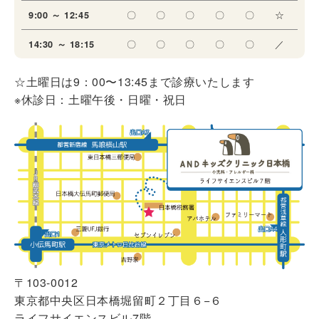
〇
〇
〇
〇
〇
☆
9:00 ～ 12:45
〇
〇
〇
〇
〇
／
14:30 ～ 18:15
☆土曜日は9：00〜13:45まで診療いたします
※休診日：土曜午後・日曜・祝日
〒103-0012
東京都中央区日本橋堀留町２丁目６−６
ライフサイエンスビル7階